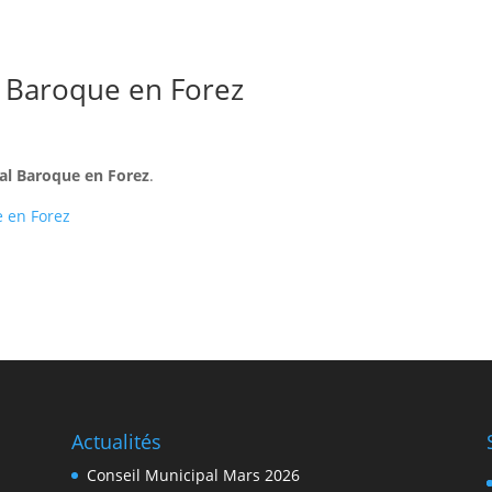
l Baroque en Forez
val Baroque en Forez
.
e en Forez
Actualités
Conseil Municipal Mars 2026