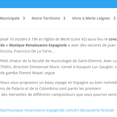
Baroque en Forez à Merle
 Municipale
Notre Territoire
Vivre à Merle Leignec
Jeudi 10 octobre à 19h en l’église de Merle
(Loire 42) aura lieu le
conc
de « Musique Renaissance Espagnole »
avec des oeuvres de Juan 
Encina, Francisco De La Torre…
Petit choeur de la faculté de musicologie de Saint-Etienne. Avec L
Thélin, direction Emmanuel Mure, cornet à bouquin Luc Gaugler, v
de gambe Florent Mayet, orgue
Nous vous proposons un beau voyage en Espagne au bien nomm
neros de Palacio et de la Colombina sont parmi les premiers
 des merveilles de différents compositeurs que vous pourrez veni
pidae/musique-renaissance-espagnole-concert-decouverte-festival-