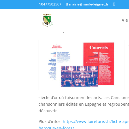
0477502567
mairie@merle-leignec.fr
Concert « Découvertes » 
Vie
03 Oct 2019
|
Festivals musicaux
siècle d’or où foisonnent les arts. Les Cancio
chansonniers édités en Espagne et regroupent
découvrir.
Plus d’infos:
https://www.loireforez.fr/fiche-a
baroque-en-forez/