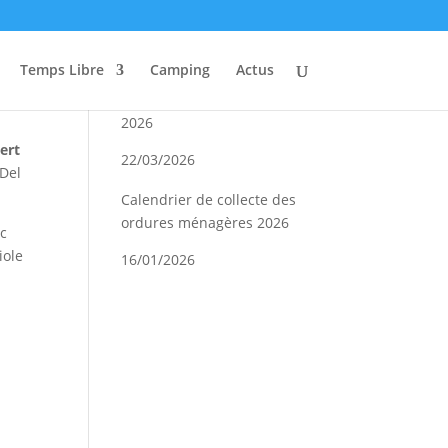
Actualités
Temps Libre
Camping
Actus
Conseil Municipal Mars
2026
ert
22/03/2026
Del
Calendrier de collecte des
ordures ménagères 2026
uc
iole
16/01/2026
Concours de coinche 2026
é
08/01/2026
r