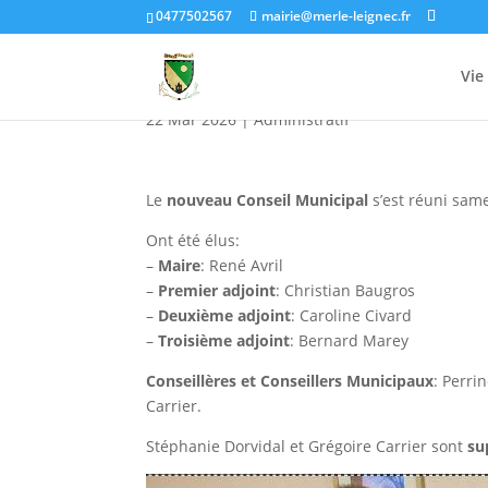
0477502567
mairie@merle-leignec.fr
Conseil Municipal Mar
Vie
22 Mar 2026
|
Administratif
Le
nouveau Conseil Municipal
s’est réuni same
Ont été élus:
–
Maire
: René Avril
–
Premier adjoint
: Christian Baugros
–
Deuxième adjoint
: Caroline Civard
–
Troisième adjoint
: Bernard Marey
Conseillères et Conseillers Municipaux
: Perri
Carrier.
Stéphanie Dorvidal et Grégoire Carrier sont
su