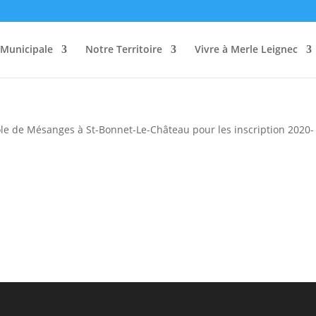
 à l’école des Mésanges
 Municipale
Notre Territoire
Vivre à Merle Leignec
école de Mésanges à St-Bonnet-Le-Château pour les inscription 2020-