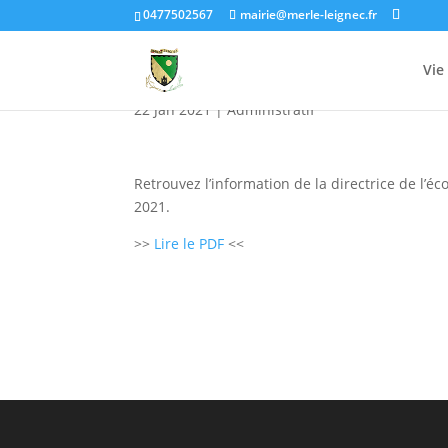
0477502567
mairie@merle-leignec.fr
Inscriptions 2020-2021
Vie
22 Jan 2021
|
Administratif
Retrouvez l’information de la directrice de l’
2021.
>>
Lire le PDF
<<