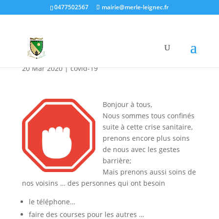
0477502567
mairie@merle-leignec.fr
RAPPEL des gestes
barrière – COVID-19
20 Mar 2020
|
covid-19
Bonjour à tous,
Nous sommes tous confinés
suite à cette crise sanitaire,
prenons encore plus soins
de nous avec les gestes
barrière;
Mais prenons aussi soins de
nos voisins … des personnes qui ont besoin
le téléphone…
faire des courses pour les autres …