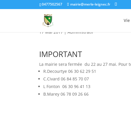
0477502567
mairie@merle-leignec.fr
Fermeture de la Mairi
Vie
17 Mai 2017
|
Administratif
IMPORTANT
La mairie sera fermée du 22 au 27 mai. Pour t
R.Decourtye 06 30 62 29 51
C.Civard 06 84 85 70 07
L Fonton 06 30 96 41 13
B.Marey 06 78 09 26 66